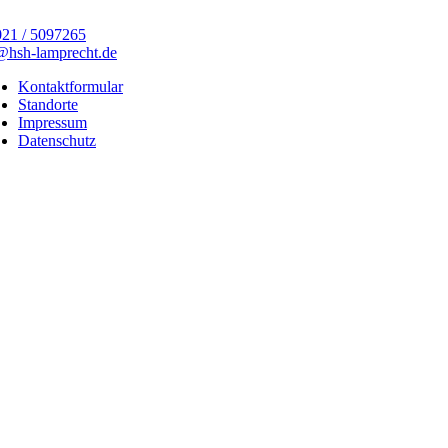
21 / 5097265
@hsh-lamprecht.de
Kontaktformular
Standorte
Impressum
Datenschutz