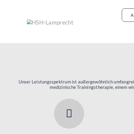
Zum
Inhalt
A
springen
Unser Leistungsspektrum ist außergewöhnlich umfangreich.
medizinische Trainingstherapie, einem wis