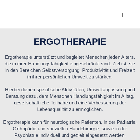
Zum
Inhalt
Toggle
springen
Navigat
Ambula
ERGOTHERAPIE
Neuro
Ergotherapie unterstützt und begleitet Menschen jeden Alters,
die in ihrer Handlungsfähigkeit eingeschränkt sind. Ziel ist, sie
in den Bereichen Selbstversorgung, Produktivität und Freizeit
Praxis
in ihrer persönlichen Umwelt zu stärken.
Hierbei dienen spezifische Aktivitäten, Umweltanpassung und
Fortbi
Beratung dazu, dem Menschen Handlungsfähigkeit im Alltag,
gesellschaftliche Teilhabe und eine Verbesserung der
Lebensqualität zu ermöglichen.
Über 
Ergotherapie kann für neurologische Patienten, in der Pädiatrie,
Orthopädie und speziellen Handchirurgie, sowie in der
Psychiatrie individuell und gezielt eingesetzt werden.