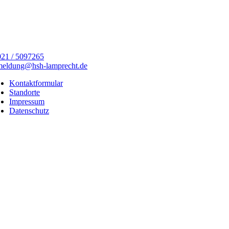
21 / 5097265
meldung@hsh-lamprecht.de
Kontaktformular
Standorte
Impressum
Datenschutz