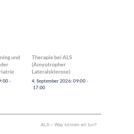
ning und
Therapie bei ALS
 der
(Amyotropher
iatrie
Lateralsklerose)
9:00
-
4. September 2026: 09:00
-
17:00
ALS – Was können wir tun?