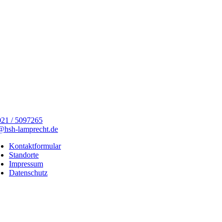
21 / 5097265
@hsh-lamprecht.de
Kontaktformular
Standorte
Impressum
Datenschutz