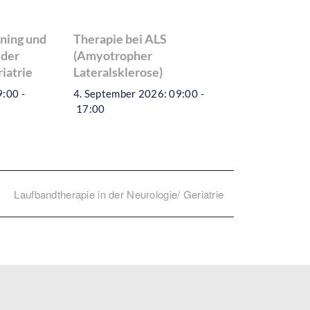
ning und
Therapie bei ALS
 der
(Amyotropher
iatrie
Lateralsklerose)
9:00
-
4. September 2026: 09:00
-
17:00
Laufbandtherapie in der Neurologie/ Geriatrie