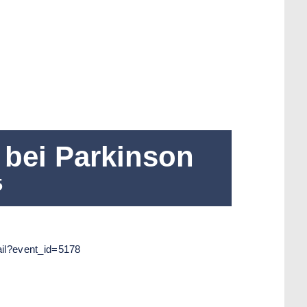
 bei Parkinson
5
ail?event_id=5178