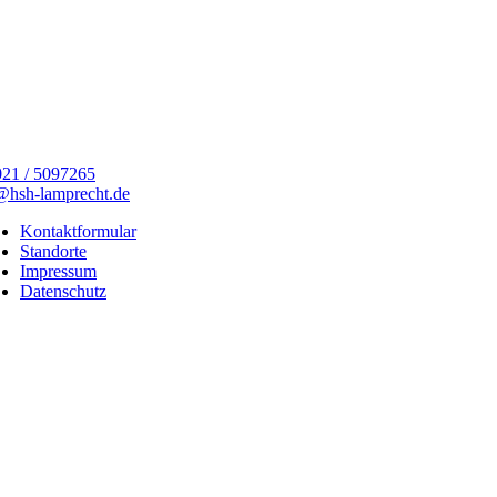
21 / 5097265
@hsh-lamprecht.de
Kontaktformular
Standorte
Impressum
Datenschutz