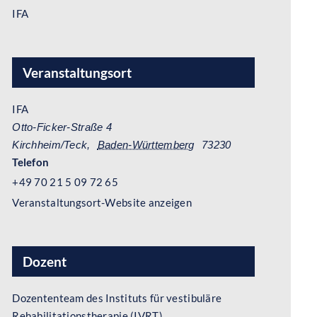
IFA
Veranstaltungsort
IFA
Otto-Ficker-Straße 4
Kirchheim/Teck
,
Baden-Württemberg
73230
Telefon
+49 70 21 5 09 72 65
Veranstaltungsort-Website anzeigen
Dozent
Dozententeam des Instituts für vestibuläre
Rehabilitationstherapie (IVRT)