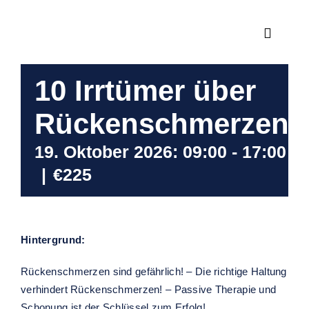
Zum
Inhalt
Toggle
springen
Navigat
Ambula
10 Irrtümer über
Neuro
Rückenschmerzen
19. Oktober 2026: 09:00
-
17:00
Praxis
|
€225
Fortbi
Hintergrund:
Über 
Rückenschmerzen sind gefährlich! – Die richtige Haltung
verhindert Rückenschmerzen! – Passive Therapie und
Schonung ist der Schlüssel zum Erfolg!