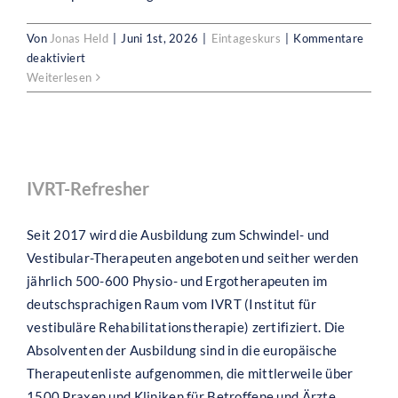
Von
Jonas Held
|
Juni 1st, 2026
|
Eintageskurs
|
Kommentare
für
deaktiviert
Effektives
Weiterlesen
Befunden
in
der
Neurologie
IVRT-Refresher
und
IVRT-Refresher
Geriatrie
Seit 2017 wird die Ausbildung zum Schwindel- und
Vestibular-Therapeuten angeboten und seither werden
jährlich 500-600 Physio- und Ergotherapeuten im
deutschsprachigen Raum vom IVRT (Institut für
vestibuläre Rehabilitationstherapie) zertifiziert. Die
Absolventen der Ausbildung sind in die europäische
Therapeutenliste aufgenommen, die mittlerweile über
1500 Praxen und Kliniken für Betroffene und Ärzte