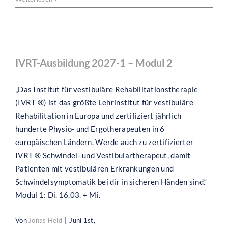
Ausbildung
2027-
1
–
IVRT-Ausbildung 2027-1 – Modul 2
Modul
IVRT-Ausbildung 2027-1 – Modul 2
1
„Das Institut für vestibuläre Rehabilitationstherapie
(IVRT ®) ist das größte Lehrinstitut für vestibuläre
Rehabilitation in Europa und zertifiziert jährlich
hunderte Physio- und Ergotherapeuten in 6
europäischen Ländern. Werde auch zu zertifizierter
IVRT ® Schwindel- und Vestibulartherapeut, damit
Patienten mit vestibulären Erkrankungen und
Schwindelsymptomatik bei dir in sicheren Händen sind.“
Modul 1: Di. 16.03. + Mi.
Von
Jonas Held
|
Juni 1st,