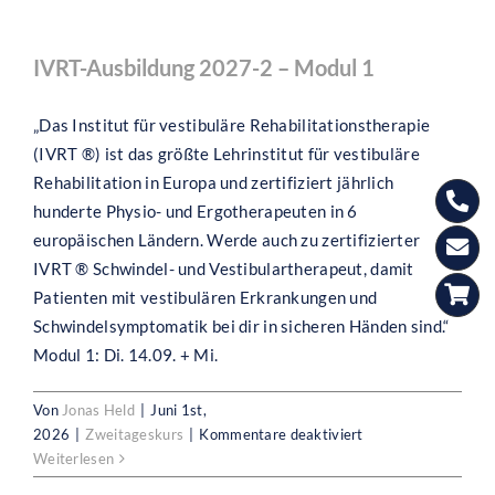
2027-
2
–
IVRT-Ausbildung 2027-2 – Modul 1
Modul
2
„Das Institut für vestibuläre Rehabilitationstherapie
(IVRT ®) ist das größte Lehrinstitut für vestibuläre
Rehabilitation in Europa und zertifiziert jährlich
hunderte Physio- und Ergotherapeuten in 6
europäischen Ländern. Werde auch zu zertifizierter
IVRT ® Schwindel- und Vestibulartherapeut, damit
Patienten mit vestibulären Erkrankungen und
Schwindelsymptomatik bei dir in sicheren Händen sind.“
Modul 1: Di. 14.09. + Mi.
Von
Jonas Held
|
Juni 1st,
für
2026
|
Zweitageskurs
|
Kommentare deaktiviert
IVRT-
Weiterlesen
Ausbildung