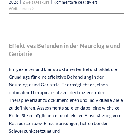
für
2026
|
Zweitageskurs
|
Kommentare deaktiviert
IVRT-
Weiterlesen
Ausbildung
2027-
1
–
Effektives Befunden in der Neurologie
Modul
und Geriatrie
Effektives Befunden in der Neurologie und
2
Geriatrie
Ein gezielter und klar strukturierter Befund bildet die
Grundlage für eine effektive Behandlung in der
Neurologie und Geriatrie. Er ermöglicht es, einen
optimalen Therapieansatz zu identifizieren, den
Therapieverlauf zu dokumentieren und individuelle Ziele
zu definieren. Assessments spielen dabei eine wichtige
Rolle: Sie ermöglichen eine objektive Einschätzung von
Ressourcen bzw. Einschränkungen, helfen bei der
Schwerpunktsetzung und