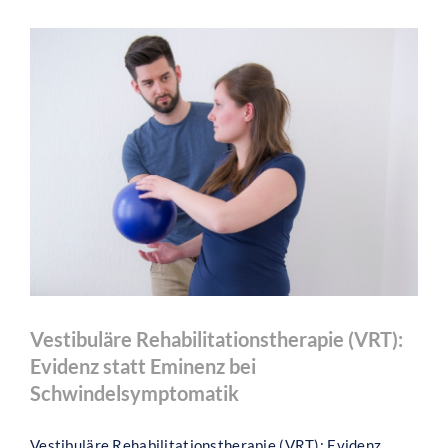
Wie
komme
ich
erst
einmal
zurecht?
Vestibuläre Rehabilitationstherapie (VRT):
Evidenz statt Eminenz bei
Schwindelsymptomatik
Vestibuläre Rehabilitationstherapie (VRT): Evidenz