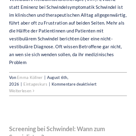
statt Eminenz bei Schwindelsymptomatik Schwindel ist
im klinischen und therapeutischen Alltag allgegenwärtig,
führt aber oft zu Frustration auf beiden Seiten. Mehr als
die Hälfte der Patientinnen und Patienten mit
vestibulärem Schwindel berichten über eine nicht-
vestibuläre Diagnose. Oft wissen Betroffene gar nicht,
an wen sie sich wenden sollen, da ihr medizinisches
Problem
Von
Emma Köllner
|
August 6th,
für
2026
|
Eintageskurs
|
Kommentare deaktiviert
Vestibuläre
Weiterlesen
Rehabilitationstherap
(VRT):
Evidenz
statt
Screening bei Schwindel: Wann zum
Eminenz
Spezialisten?
Screening bei Schwindel: Wann zum
bei