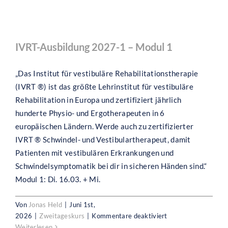
2027-
2
–
IVRT-Ausbildung 2027-1 – Modul 1
Modul
IVRT-Ausbildung 2027-1 – Modul 1
1
„Das Institut für vestibuläre Rehabilitationstherapie
(IVRT ®) ist das größte Lehrinstitut für vestibuläre
Rehabilitation in Europa und zertifiziert jährlich
hunderte Physio- und Ergotherapeuten in 6
europäischen Ländern. Werde auch zu zertifizierter
IVRT ® Schwindel- und Vestibulartherapeut, damit
Patienten mit vestibulären Erkrankungen und
Schwindelsymptomatik bei dir in sicheren Händen sind.“
Modul 1: Di. 16.03. + Mi.
Von
Jonas Held
|
Juni 1st,
für
2026
|
Zweitageskurs
|
Kommentare deaktiviert
IVRT-
Weiterlesen