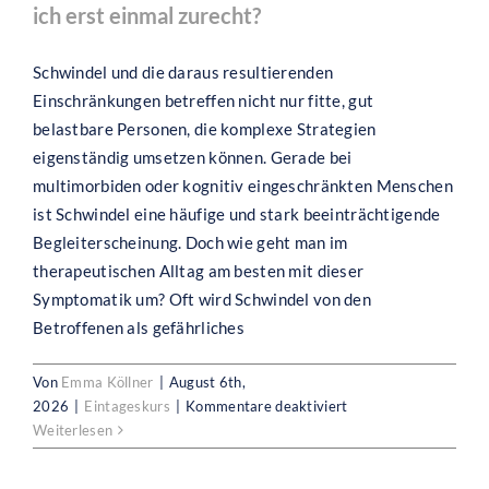
ich erst einmal zurecht?
Schwindel und die daraus resultierenden
Einschränkungen betreffen nicht nur fitte, gut
belastbare Personen, die komplexe Strategien
eigenständig umsetzen können. Gerade bei
multimorbiden oder kognitiv eingeschränkten Menschen
ist Schwindel eine häufige und stark beeinträchtigende
Begleiterscheinung. Doch wie geht man im
therapeutischen Alltag am besten mit dieser
Symptomatik um? Oft wird Schwindel von den
Betroffenen als gefährliches
Vestibuläre Rehabilitationstherapie
Von
Emma Köllner
|
August 6th,
(VRT): Evidenz statt Eminenz bei
für
2026
|
Eintageskurs
|
Kommentare deaktiviert
Schwindelsymptomatik
Adaptationen
Weiterlesen
bei
Schwindel: