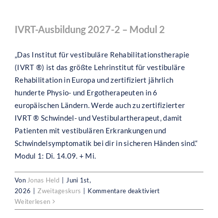
zum
IVRT-Ausbildung 2027-2 – Modul 2
Spezialisten?
IVRT-Ausbildung 2027-2 – Modul 2
„Das Institut für vestibuläre Rehabilitationstherapie
(IVRT ®) ist das größte Lehrinstitut für vestibuläre
Rehabilitation in Europa und zertifiziert jährlich
hunderte Physio- und Ergotherapeuten in 6
europäischen Ländern. Werde auch zu zertifizierter
IVRT ® Schwindel- und Vestibulartherapeut, damit
Patienten mit vestibulären Erkrankungen und
Schwindelsymptomatik bei dir in sicheren Händen sind.“
Modul 1: Di. 14.09. + Mi.
Von
Jonas Held
|
Juni 1st,
für
2026
|
Zweitageskurs
|
Kommentare deaktiviert
IVRT-
Weiterlesen
Ausbildung