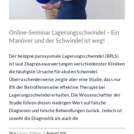
Online-Seminar Lagerungsschwindel – Ein
Manöver und der Schwindel ist weg!
Der benigne paroxysmale Lagerungsschwindel (BPLS)
ist laut Diagnoseauswertungen verschiedenster Kliniken
die häufigste Ursache für akuten Schwindel.
Überraschenderweise zeigte aber eine Studie, dass nur
8% der Betroffenen eine effektive Therapie bei
Lagerungsschwindel erhalten. Die Wissenschaftler der
Studie führen diesen niedrigen Wert auf falsche
Diagnosen und falsche Behandlungen zurück. Jedoch ist
sowohl die Diagnostik als auch die
Adaptationen bei Schwindel: Wie komme
Von
Emma Köllner
|
August 6th,