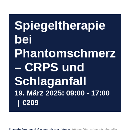
Spiegeltherapie
bei
Phantomschmerz
– CRPS und
Schlaganfall
19. März 2025: 09:00
-
17:00
|
€209
Kursinfos und Anmeldung über:
https://fa-plesch.de/alle