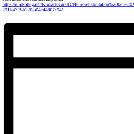
https://ulmkolleg.net/Kursart/KursID/Neurorehabilitation%20bei
291f-47f3-b220-a04e44607c94/