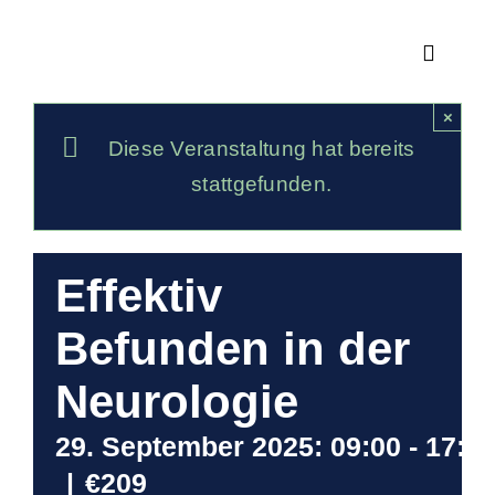
Zum
Inhalt
Toggle
springen
Navigat
Ambula
×
Diese Veranstaltung hat bereits
Neuro
stattgefunden.
Praxis
Effektiv
Fortbi
Befunden in der
Neurologie
Über 
29. September 2025: 09:00
-
17:0
|
€209